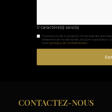
0
caractère(s) saisi(s)
J'autorise ce site à conserver l'ensemble des données 
traitement de ma demande.
(Aucune exploitation c
notre
politique de confidentialité
)
CONTACTEZ-NOUS