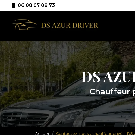
Aller
06 08 07 08 73
au
Navigation p
contenu
principal
Chauffeur 
Accueil
Contactez-nous : chauffeur privé - D