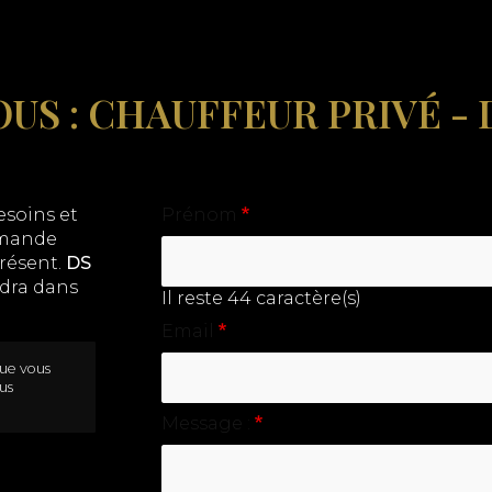
S : CHAUFFEUR PRIVÉ - 
esoins et
Prénom
demande
présent.
DS
dra dans
Il reste
44
caractère(s)
Email
que vous
us
Message :