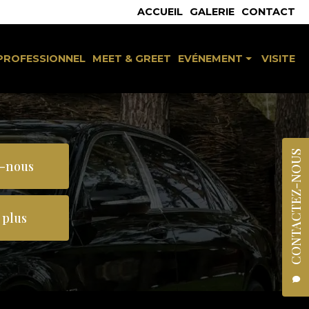
 secondaire
ACCUEIL
GALERIE
CONTACT
PROFESSIONNEL
MEET & GREET
EVÉNEMENT
VISITE
Séminaire & congrès
Mariage / baptême
Réception / célébration
CONTACTEZ-NOUS
-nous
 plus