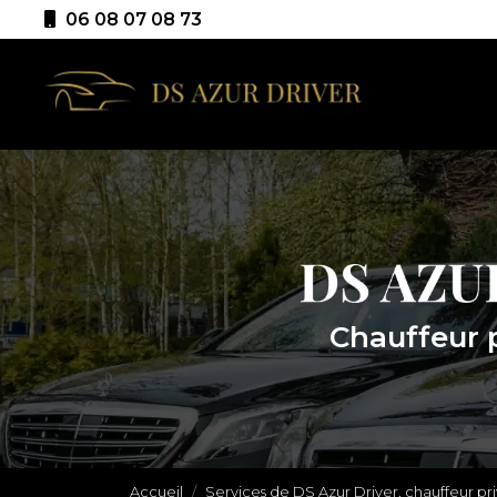
Aller
06 08 07 08 73
au
Navigation p
contenu
principal
Chauffeur 
Accueil
Services de DS Azur Driver, chauffeur pr