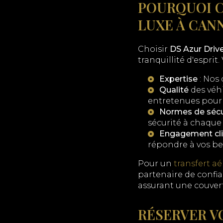
POURQUOI C
LUXE À CANN
Choisir
DS Azur Driv
tranquillité d'esprit
Expertise
: Nos 
Qualité
des véhi
entretenues pour 
Normes de sécu
sécurité à chaque 
Engagement cli
répondre à vos be
Pour un
transfert a
partenaire de confi
assurant une couver
RÉSERVER V