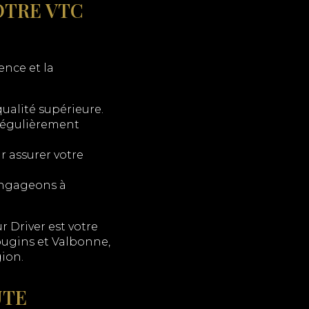
OTRE VTC
lence et la
qualité supérieure.
 régulièrement
r assurer votre
 engageons à
ur Driver est votre
ougins et Valbonne,
ion.
UTE