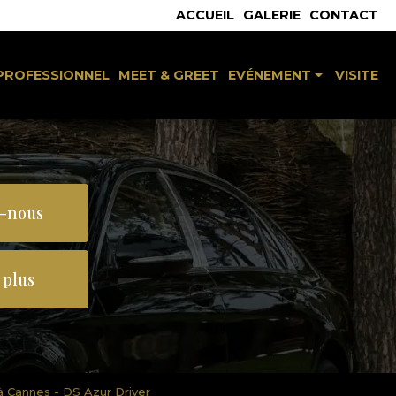
 secondaire
ACCUEIL
GALERIE
CONTACT
PROFESSIONNEL
MEET & GREET
EVÉNEMENT
VISITE
Séminaire & congrès
Mariage / baptême
Réception / célébration
-nous
 plus
à Cannes - DS Azur Driver