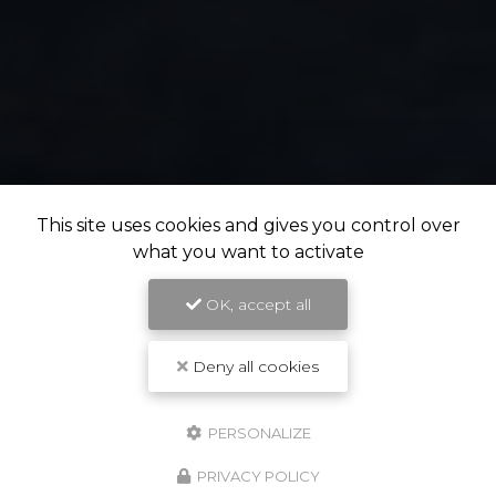
This site uses cookies and gives you control over
what you want to activate
OK, accept all
Deny all cookies
PERSONALIZE
NOS POINTS FORTS
PRIVACY POLICY