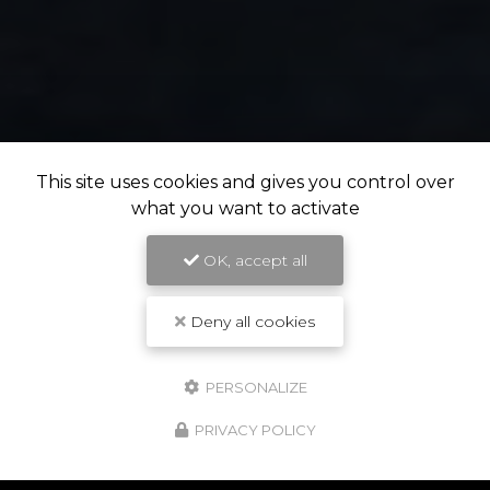
This site uses cookies and gives you control over
what you want to activate
OK, accept all
Deny all cookies
PERSONALIZE
NOS POINTS FORTS
PRIVACY POLICY