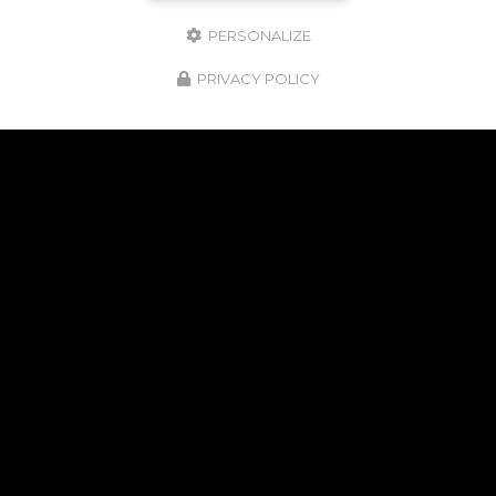
PERSONALIZE
PRIVACY POLICY
NOS POINTS FORTS
24H/24
ET 7J/7