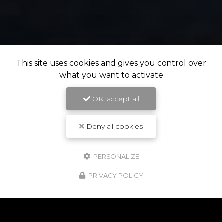
This site uses cookies and gives you control over
what you want to activate
OK, accept all
Deny all cookies
PERSONALIZE
NOS POINTS FORTS
PRIVACY POLICY