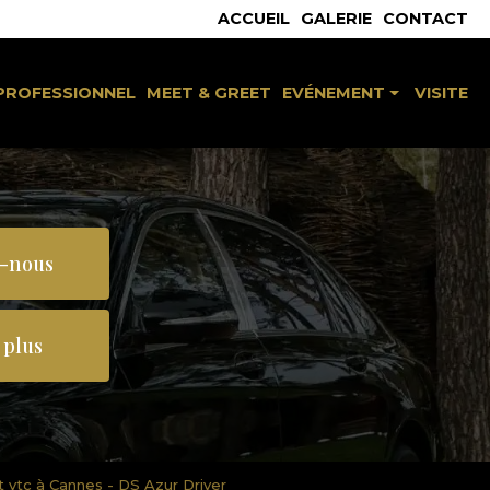
 secondaire
ACCUEIL
GALERIE
CONTACT
PROFESSIONNEL
MEET & GREET
EVÉNEMENT
VISITE
Séminaire & congrès
Mariage / baptême
Réception / célébration
-nous
 plus
t vtc à Cannes - DS Azur Driver