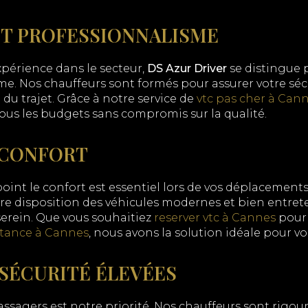
ET PROFESSIONNALISME
xpérience dans le secteur,
DS Azur Driver
se distingue p
e. Nos chauffeurs sont formés pour assurer votre sécu
 du trajet. Grâce à notre service de
vtc pas cher à Can
ous les budgets sans compromis sur la qualité.
 CONFORT
oint le confort est essentiel lors de vos déplacement
re disposition des véhicules modernes et bien entret
serein. Que vous souhaitiez
reserver vtc à Cannes
pour 
stance à Cannes
, nous avons la solution idéale pour vo
SÉCURITÉ ÉLEVÉES
assagers est notre priorité. Nos chauffeurs sont rig