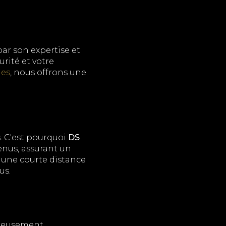
ar son expertise et
rité et votre
nes
, nous offrons une
s. C'est pourquoi
DS
enus, assurant un
une courte distance
us.
oureusement