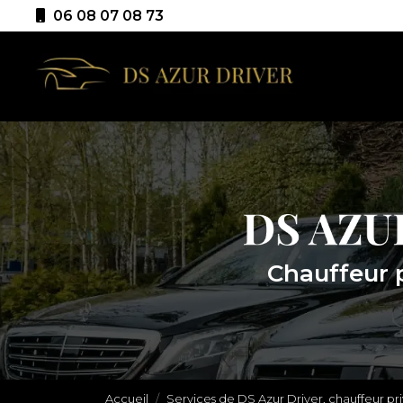
Aller
06 08 07 08 73
au
Navigation p
contenu
principal
Chauffeur 
Accueil
Services de DS Azur Driver, chauffeur pr